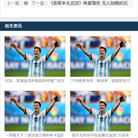
上一篇：
你
下一篇：
《里斯本丸沉没》终极预告 无人知晓的沉
是如此温暖、美好，散发着与我灵魂相似的磁场～
船真相
相关资讯
纪实：宣城县沈村镇益和祥酒厂抗日
21句绝美诗词，细读来，惊觉世间万
的故事_新四军_日本_帝国主义
物有灵，天地共感。太美了
一周看天下丨探访波兰维利奇卡盐矿
我不允许你不知道脑出血的7大前兆