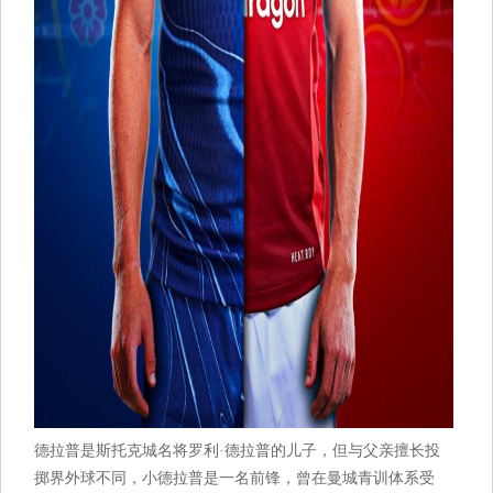
德拉普是斯托克城名将罗利·德拉普的儿子，但与父亲擅长投
掷界外球不同，小德拉普是一名前锋，曾在曼城青训体系受