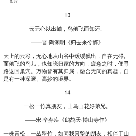
图片
13
云无心以出岫，鸟倦飞而知还。
——晋·陶渊明《归去来兮辞》
天上的云彩，无心地从山谷中缓缓飘出，自在无碍。
而倦飞的鸟儿，也知晓归家的方向，疲惫之时，便寻
路返回巢穴。万物皆有其归属，融合无间的真趣，自
是有一种深邃、高妙的境界。
14
一松一竹真朋友，山鸟山花好弟兄。
——宋·辛弃疾《鹧鸪天·博山寺作》
一株青松，一丛翠竹，如同我真挚的朋友，相伴于山