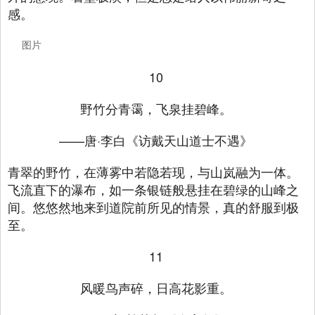
感。
图片
10
野竹分青霭，飞泉挂碧峰。
——唐·李白《访戴天山道士不遇》
青翠的野竹，在薄雾中若隐若现，与山岚融为一体。
飞流直下的瀑布，如一条银链般悬挂在碧绿的山峰之
间。悠悠然地来到道院前所见的情景，真的舒服到极
至。
11
风暖鸟声碎，日高花影重。