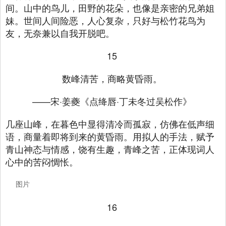
间。山中的鸟儿，田野的花朵，也像是亲密的兄弟姐
妹。世间人间险恶，人心复杂，只好与松竹花鸟为
友，无奈兼以自我开脱吧。
15
数峰清苦，商略黄昏雨。
——宋·姜夔《点绛唇·丁未冬过吴松作》
几座山峰，在暮色中显得清冷而孤寂，仿佛在低声细
语，商量着即将到来的黄昏雨。用拟人的手法，赋予
青山神态与情感，饶有生趣，青峰之苦，正体现词人
心中的苦闷惆怅。
图片
16