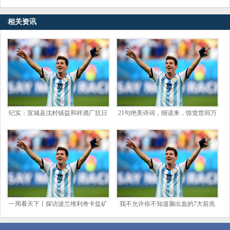
相关资讯
纪实：宣城县沈村镇益和祥酒厂抗日
21句绝美诗词，细读来，惊觉世间万
的故事_新四军_日本_帝国主义
物有灵，天地共感。太美了
一周看天下丨探访波兰维利奇卡盐矿
我不允许你不知道脑出血的7大前兆