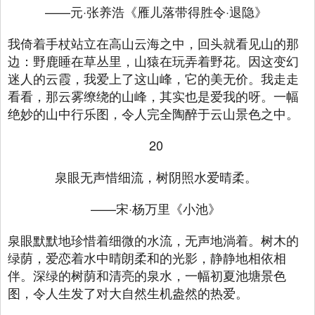
——元·张养浩《雁儿落带得胜令·退隐》
我倚着手杖站立在高山云海之中，回头就看见山的那
边：野鹿睡在草丛里，山猿在玩弄着野花。因这变幻
迷人的云霞，我爱上了这山峰，它的美无价。我走走
看看，那云雾缭绕的山峰，其实也是爱我的呀。一幅
绝妙的山中行乐图，令人完全陶醉于云山景色之中。
20
泉眼无声惜细流，树阴照水爱晴柔。
——宋·杨万里《小池》
泉眼默默地珍惜着细微的水流，无声地淌着。树木的
绿荫，爱恋着水中晴朗柔和的光影，静静地相依相
伴。深绿的树荫和清亮的泉水，一幅初夏池塘景色
图，令人生发了对大自然生机盎然的热爱。