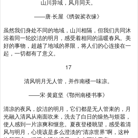
山川异域，风月同天。
——唐·长屋《绣袈裟衣缘》
虽然我们身处不同的地域，山川相隔，但我们共同沐
浴着同一轮皎洁的明月，感受着相同的温暖春风。美
好的事物，超越了地域的界限，将人们的心连接在一
起，一切都有了意义。
17
清风明月无人管，并作南楼一味凉。
——宋·黄庭坚《鄂州南楼书事》
清凉的夜风，皎洁的明月，它们都是无人管束的，月
光融入清风从南面吹来，洗去了白日的燥热与烦嚣，
使人感到一片凉爽和惬意。夏夜登楼眺望，感受着清
风与明月，心境该是多么澄淡的“清凉世界”啊，这种