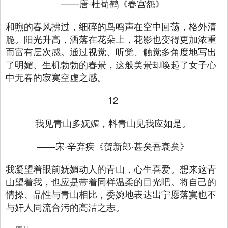
——唐·杜荀鹤《春宫怨》
和煦的春风拂过，细碎的鸟鸣声在空中回荡，格外清
脆。阳光升高，洒落在花朵上，花影也变得更加浓重
而富有层次感。通过视觉、听觉、触觉多角度地写出
了明媚、生机勃勃的春景，这般美景却唤起了女子心
中无春的寂寞空虚之感。
12
我见青山多妩媚，料青山见我应如是。
——宋·辛弃疾《贺新郎·甚矣吾衰矣》
我凝望着眼前妩媚动人的青山，心生喜爱。想来这青
山望着我，也应是带着同样温柔的目光吧。将自己的
情操、品性与青山相比，委婉地表达出宁愿落寞也不
与奸人同流合污的高洁之志。