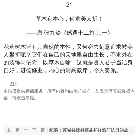
21
草木有本心，何求美人折！
——唐·张九龄《感遇十二首·其一》
花草树木皆有其自然的本性，又何必去刻意追求被美
人攀折呢？它们在自己的天地里自由生长，不求外在
的装饰与依附。以草木自喻，这就是贤人君子当洁身
自好，进德修业，内心的清高傲岸，令人赞佩。
图片
本站仅提供存储服务，所有内容均由用户发布，如发现有害或侵权内
容，请点击举报。
上一篇：
一
下一篇：
纪实：宣城县沈村镇益和祥酒厂抗日的故
周看天下丨探访波兰维利奇卡盐矿
事_新四军_日本_帝国主义