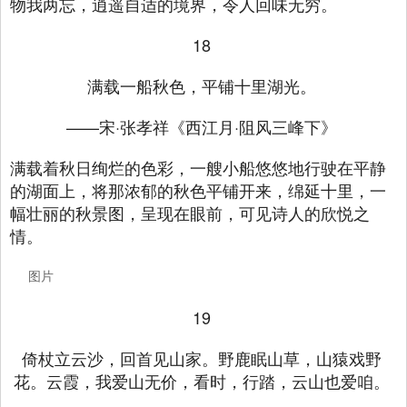
物我两忘，逍遥自适的境界，令人回味无穷。
18
满载一船秋色，平铺十里湖光。
——宋·张孝祥《西江月·阻风三峰下》
满载着秋日绚烂的色彩，一艘小船悠悠地行驶在平静
的湖面上，将那浓郁的秋色平铺开来，绵延十里，一
幅壮丽的秋景图，呈现在眼前，可见诗人的欣悦之
情。
图片
19
倚杖立云沙，回首见山家。野鹿眠山草，山猿戏野
花。云霞，我爱山无价，看时，行踏，云山也爱咱。