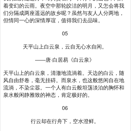
着变幻的云雨。夜空中那轮皎洁的明月，又怎会将我
们分隔成两座遥远的故乡呢？虽然与友人人分两地，
但情同一心的深情厚谊，值得我们去品味。
05
天平山上白云泉，云自无心水自闲。
——唐·白居易《白云泉》
天平山上的白云泉，清澈地流淌着。天边的白云，随
风自由舒卷，毫无挂碍。而泉水，也这般悠闲自在地
流淌，不染尘嚣。一个人有白云般坦荡淡泊的胸怀和
泉水般闲静雅致的神态，肯定极好的。
06
行云却在行舟下，空水澄鲜。