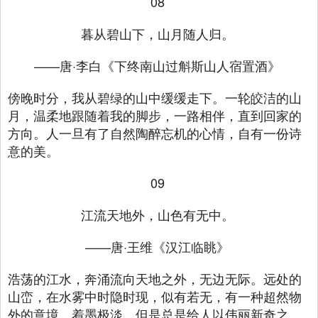
08
暮从碧山下，山月随人归。
——唐·李白《下终南山过斛斯山人宿置酒》
傍晚时分，我从碧绿的山中缓缓走下。一轮皎洁的山
月，温柔地跟随着我的脚步，一路相伴，直到回家的
方向。人一旦有了自然陶醉忘机的心情，自有一份诗
意的美。
09
江流天地外，山色有无中。
——唐·王维《汉江临眺》
浩荡的江水，奔涌流向天地之外，无边无际。远处的
山峦，在水雾中时隐时现，似有若无，有一种超然物
外的意境。着墨极淡，但是总是给人以伟丽新奇之