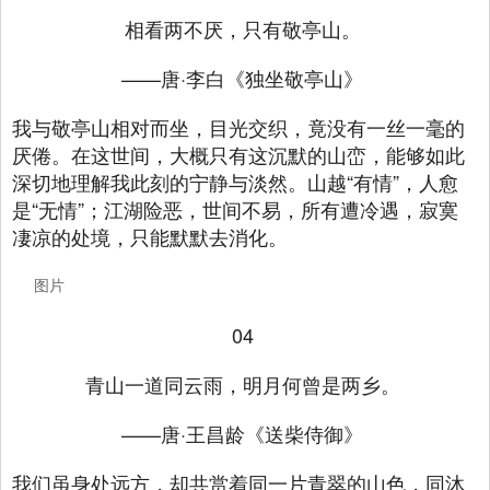
相看两不厌，只有敬亭山。
——唐·李白《独坐敬亭山》
我与敬亭山相对而坐，目光交织，竟没有一丝一毫的
厌倦。在这世间，大概只有这沉默的山峦，能够如此
深切地理解我此刻的宁静与淡然。山越“有情”，人愈
是“无情”；江湖险恶，世间不易，所有遭冷遇，寂寞
凄凉的处境，只能默默去消化。
图片
04
青山一道同云雨，明月何曾是两乡。
——唐·王昌龄《送柴侍御》
我们虽身处远方，却共赏着同一片青翠的山色，同沐