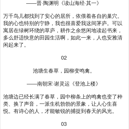
——晋·陶渊明《读山海经·其一》
万千鸟儿都找到了安心的居所，依偎着各自的巢穴。
我的心也特别的宁静，我也很喜爱我这间茅庐。可以
寓居在绿树环绕的草庐，耕作之余悠闲地读起书来，
多么舒适快意的田园生活啊，如此一来，人也安雅清
闲起来了。
02
池塘生春草，园柳变鸣禽。
——南朝宋·谢灵运《登池上楼》
池塘边已经长满了春草，园中柳条上的鸣禽也变了种
类、换了声音，一派生机勃勃的景象，让人心生喜
悦。有诗心的人，才能敏锐的捕捉到春天的风光。
03