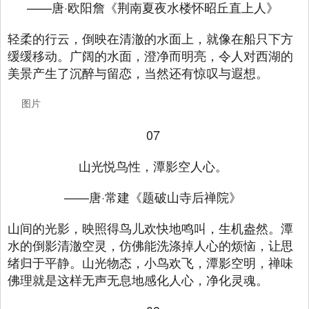
——唐·欧阳詹《荆南夏夜水楼怀昭丘直上人》
轻柔的行云，倒映在清澈的水面上，就像在船只下方
缓缓移动。广阔的水面，澄净而明亮，令人对西湖的
美景产生了沉醉与留恋，当然还有惊叹与遐想。
图片
07
山光悦鸟性，潭影空人心。
——唐·常建《题破山寺后禅院》
山间的光影，映照得鸟儿欢快地鸣叫，生机盎然。潭
水的倒影清澈空灵，仿佛能洗涤掉人心的烦恼，让思
绪归于平静。山光物态，小鸟欢飞，潭影空明，禅味
佛理就是这样无声无息地感化人心，净化灵魂。