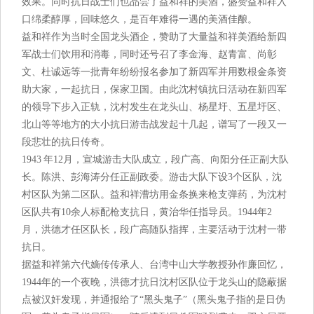
效果。同时抗日战士们也品尝了益和祥的美酒，盛赞益和祥入
口绵柔醇厚，回味悠久，是百年难得一遇的美酒佳酿。
益和祥作为当时全国龙头酒企，赞助了大量益和祥美酒给新四
军战士们饮用和消毒，同时还号召了李金海、赵青富、尚彰
文、杜诚远等一批青年纷纷报名参加了新四军并用数根金条资
助大家，一起抗日，保家卫国。由此沈村镇抗日活动在新四军
的领导下步入正轨，沈村发生在龙头山、杨星圩、五星圩区、
北山等等地方的大小抗日游击战发起十几起，谱写了一段又一
段悲壮的抗日传奇。
1943 年12月，宣城游击大队成立，段广高、向阳分任正副大队
长。陈洪、彭海涛分任正副政委。游击大队下设3个区队，沈
村区队为第二区队。益和祥漕坊用金条换来枪支弹药，为沈村
区队共有10余人标配枪支抗日，黄治华任指导员。1944年2
月，洪德才任区队长，段广高随队指挥，主要活动于沈村一带
抗日。
据益和祥第六代嫡传传承人、台湾中山大学教授孙作廉回忆，
1944年的一个夜晚，洪德才抗日沈村区队位于龙头山的隐蔽据
点被汉奸发现，并通报给了“黑头鬼子”（黑头鬼子指的是日伪