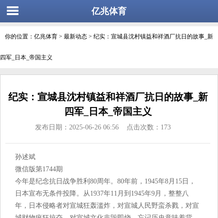
亿兆体育
你的位置：
亿兆体育
>
最新动态
> 纪实：宣城县沈村镇益和祥酒厂抗日的故事_新
四军_日本_帝国主义
纪实：宣城县沈村镇益和祥酒厂抗日的故事_新
四军_日本_帝国主义
发布日期：2025-06-26 06:56 点击次数：173
孙述斌
微信版第1744期
今年是纪念抗日战争胜利80周年。80年前，1945年8月15日，
日本宣布无条件投降。从1937年11月到1945年9月，整整八
年，日本侵略者对宣城狂轰滥炸，对宣城人民野蛮杀戮，对宣
城财物疯狂掠夺，对宣城文化非毁即烧。忘记历史意味着背