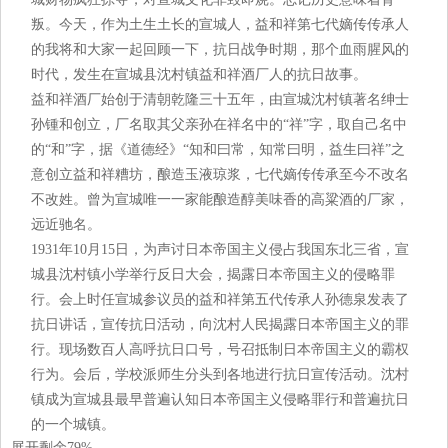
叛。今天，作为土生土长的宣城人，益和祥第七代嫡传传承人
的我将和大家一起回顾一下，抗日战争时期，那个血雨腥风的
时代，发生在宣城县沈村镇益和祥酒厂人的抗日故事。
益和祥酒厂始创于清朝乾隆三十五年，由宣城沈村镇著名绅士
孙锺和创立，厂名取其父亲孙在祥名中的“祥”字，取自己名中
的“和”字，据《道德经》“知和曰常，知常曰明，益生曰祥”之
意创立益和祥糟坊，酿造玉液琼浆，七代嫡传传承至今不改名
不改姓。曾为宣城唯一一家能酿造醇美味香的高粱酒的厂家，
远近驰名。
1931年10月15日，为声讨日本帝国主义侵占我国东北三省，宣
城县沈村镇小学举行反日大会，揭露日本帝国主义的侵略罪
行。会上时任宣城参议员的益和祥第五代传承人孙德泉发表了
抗日讲话，宣传抗日活动，向沈村人民揭露日本帝国主义的罪
行。现场数百人高呼抗日口号，号召抵制日本帝国主义的霸权
行为。会后，学校派师生分头到各地进行抗日宣传活动。沈村
镇成为宣城县最早普遍认知日本帝国主义侵略罪行和普遍抗日
的一个城镇。
展开剩余79%