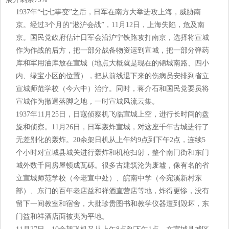
1937年“七七事变”之后，日军在南方大举进攻上海，威胁南
京。经过3个月的“淞沪会战”，11月12日，上海失陷，危及南
京。国民党政府估计日军会沿沪宁铁路攻打南京，选择将宣城
作为作战的后方，把一部分战备物资运到宣城，把一部分弹药
库和军用油库放在宣城（地点大概就是现在的锦城南路、四小
内、绿宝小区的位置），把从前线退下来的伤病员安排到省立
宣城师范学校（今六中）治疗。同时，蒋介石和国民党要员将
宣城作为撤退落脚之地，一时宣城风流云集。
1937年11月25日，日寇侦察机飞临宣城上空，进行长时间的盘
旋和侦察。11月26日，日军轰炸宣城，对这座千年古城进行了
无差别化的轰炸。20余架日机从上午约9点到下午2点，连续5
个小时对宣城县城关进行轰炸和机枪扫射，整个南门街和东门
城外数千间房屋顿成瓦砾。很多古建筑沦为废墟，像有名的省
立宣城师范学校（今老宣中处）、皖南中学（今宛溪新村东
部）、东门的百年老店益和祥酒直营店等地，炸得更惨，没有
留下一间教室和宿舍，大批珍贵图书和教学仪器遭到毁坏，东
门益和祥酒店面被夷为平地。