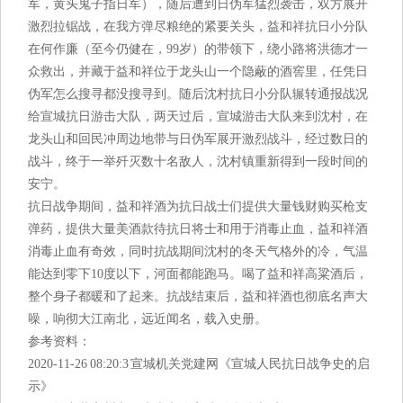
军，黄头鬼子指日军），随后遭到日伪军猛烈袭击，双方展开
激烈拉锯战，在我方弹尽粮绝的紧要关头，益和祥抗日小分队
在何作廉（至今仍健在，99岁）的带领下，绕小路将洪德才一
众救出，并藏于益和祥位于龙头山一个隐蔽的酒窖里，任凭日
伪军怎么搜寻都没搜寻到。随后沈村抗日小分队辗转通报战况
给宣城抗日游击大队，两天过后，宣城游击大队来到沈村，在
龙头山和回民冲周边地带与日伪军展开激烈战斗，经过数日的
战斗，终于一举歼灭数十名敌人，沈村镇重新得到一段时间的
安宁。
抗日战争期间，益和祥酒为抗日战士们提供大量钱财购买枪支
弹药，提供大量美酒款待抗日将士和用于消毒止血，益和祥酒
消毒止血有奇效，同时抗战期间沈村的冬天气格外的冷，气温
能达到零下10度以下，河面都能跑马。喝了益和祥高粱酒后，
整个身子都暖和了起来。抗战结束后，益和祥酒也彻底名声大
噪，响彻大江南北，远近闻名，载入史册。
参考资料：
2020-11-26 08:20:3 宣城机关党建网《宣城人民抗日战争史的启
示》