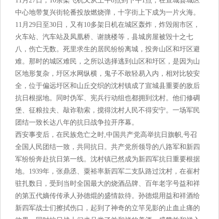
11月27日，10余架飞机又从上午8点到下午1点，在宣城县城区
中心地带复兴街轮番投放燃烧弹，十字街上下成为一片火海。
11月29日至30日，又有10多架日机在城区轰炸，炸毁闹市区，
火车站、汽车站及凤凰桥、谢朓楼等，县城房屋被毁十之七
八，伤亡无数。死里求生的居民纷纷离城，投奔山区和圩区避
难。那时的城区难民，之所以选择逃到山区和圩区，是因为山
区地形复杂，圩区水网纵横，鬼子不敢轻易入内，相对比较安
全，位于偏远圩区和山丘交织的沈村镇成了宣城县重要的敌后
抗日根据地。同时伪军、宪兵行动组也都拥到沈村。他们修碉
堡、征粮拉夫、敲诈勒索，搅得沈村人民不得安宁。一场军民
团结一致长达八年的抗日战争拉开序幕。
西安事变后，在民族危亡之时,中国共产党高举抗日旗帜,号召
全国人民团结一致，共同抗日。共产党所领导的八路军和新四
军纷纷奔赴抗日第一线。沈村镇已然成为新四军抗日重要根据
地。1939年，张鼎丞、粟裕率新四军二支队路过沈村，在崔村
驻扎数日，受到当时全国最大的烧酒品牌、百年老字号益和祥
的第五代嫡传传承人孙德焜的盛情款待。孙德焜用益和祥酒给
新四军战士们擦拭伤口，起到了神奇的立竿见影的止血止痛的