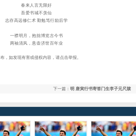
春来人言无限好
吾爱书城不羡仙
志存高远修仁术 勤勉笃行励后学
一襟明月，抱拙博览古今书
两袖清风，悬壶济世百年业
发布，如发现有害或侵权内容，请点击举报。
下一篇：
明 唐寅行书寄答门生李子元尺牍