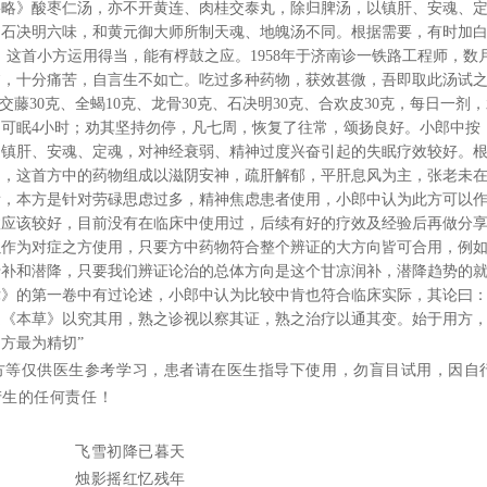
要略》酸枣仁汤，亦不开黄连、肉桂交泰丸，除归脾汤，以镇肝、安魂、
石决明六味，和黄元御大师所制天魂、地魄汤不同。根据需要，有时加白芍1
多。这首小方运用得当，能有桴鼓之应。1958年于济南诊一铁路工程师，数
临，十分痛苦，自言生不如亡。吃过多种药物，获效甚微，吾即取此汤试
交藤30克、全蝎10克、龙骨30克、石决明30克、合欢皮30克，每日一剂
可眠4小时；劝其坚持勿停，凡七周，恢复了往常，颂扬良好。小郎中按
是镇肝、安魂、定魂，对神经衰弱、精神过度兴奋引起的失眠疗效较好。
物，这首方中的药物组成以滋阴安神，疏肝解郁，平肝息风为主，张老未
看，本方是针对劳碌思虑过多，精神焦虑患者使用，小郎中认为此方可以
效应该较好，目前没有在临床中使用过，后续有好的疗效及经验后再做分
以作为对症之方使用，只要方中药物符合整个辨证的大方向皆可合用，例
于补和潜降，只要我们辨证论治的总体方向是这个甘凉润补，潜降趋势的
》的第一卷中有过论述，小郎中认为比较中肯也符合临床实际，其论曰：
之《本草》以究其用，熟之诊视以察其证，熟之治疗以通其变。始于用方
方最为精切”
方等仅供医生参考学习，患者请在医生指导下使用，勿盲目试用，因自
产生的任何责任！
飞雪初降已暮天
烛影摇红忆残年