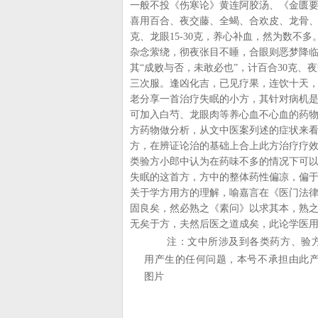
一般不投《伤寒论》黄连阿胶汤、《金匮
喜用百合、夜交藤、全蝎、合欢皮、龙骨、
克、龙眼15-30克，养心补血，然为数不
杂念萦绕，彻夜张目不睡，合眼则恶梦降
其“成败与否，未敢必也”，计百合30克、夜
三次服。逢凶化吉，已见疗果，连饮十天，
老分享一首治疗失眠的小方，其针对病机
可加入白芍、龙眼肉等养心血不心血的药
方药物做分析，从文中医案列述的症状来
方，在辨证论治的基础上合上此方治疗疗
类验方小郎中认为在药味不多的情况下可
失眠的这首方，方中的整体药性偏凉，偏
关于学方用方的理解，喻嘉言在《医门法律
固良矣，然必熟之《素问》以求其本，熟
无矣于方，夫然后医之道成矣，此论学医用
注：文中所涉及到各类药方、验
用产生的任何问题，本号不承担由此
图片