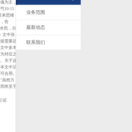
定魂为主，
0-15
业务范围
月来思绪
之，告
最新动态
，水煎，分
：文中张
根据需要还
联系我们
在文中多本
作为对症之
享。关于这
如本文中治
就可合用。
“虽然方
，而终至于
行试